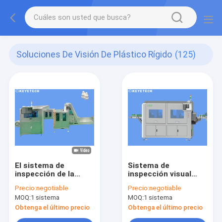
Soluciones De Visión De Plástico Rígido
(125)
El sistema de
Sistema de
inspección de la
inspección visual
cápsula del dropper
automático de alta
Precio:
negotiable
Precio:
negotiable
de ojo deserta el
velocidad para el
MOQ:
1 sistema
MOQ:
1 sistema
detector para el
control de calidad de
envase de plástico
la imagen
Obtenga el último precio
Obtenga el último precio