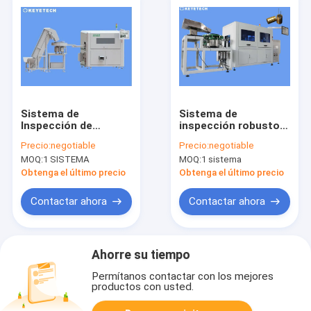
Sistema de
Sistema de
Inspección de
inspección robusto
Defectos de
de Vision que
Precio:
negotiable
Precio:
negotiable
Boquillas de Enchufe
detecta defectos del
MOQ:
1 SISTEMA
MOQ:
1 sistema
Servicio Postventa
condensador de la
Remoto Gratuito
película
Obtenga el último precio
Obtenga el último precio
Proporcionado
Contactar ahora
Contactar ahora
Ahorre su tiempo
Permítanos contactar con los mejores
productos con usted.