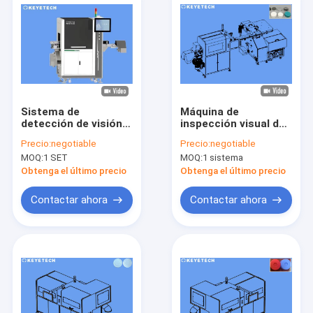
Sistema de
Máquina de
detección de visión
inspección visual de
de tapa de 0,1 mm de
tapas CRC
Precio:
negotiable
Precio:
negotiable
alta precisión 5kw-
Detectores en línea
MOQ:
1 SET
MOQ:
1 sistema
7kw de potencia
con sistema de
Material SS 304
conteo
Obtenga el último precio
Obtenga el último precio
Contactar ahora
Contactar ahora
Hogar
Productos
Sobre nosotros