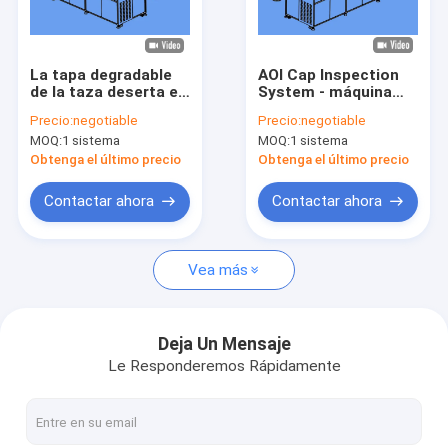
Viaje de la fábrica
Control de calidad
La tapa degradable
AOI Cap Inspection
de la taza deserta el
System - máquina
Éntrenos en contacto con
equipo de la
confiable de la
Precio:
negotiable
Precio:
negotiable
inspección del
detección del
MOQ:
1 sistema
MOQ:
1 sistema
casquillo de la alta
defecto
Noticias
precisión del
Obtenga el último precio
Obtenga el último precio
detector
Pida una cita
Contactar ahora
Contactar ahora
Vea más
Máquina de inspección de botellas
Máquina de inspección de tapa
Deja Un Mensaje
Le Responderemos Rápidamente
Máquina de inspección de preformas
Máquina de inspección IML