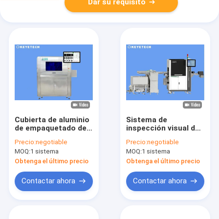
Dar su requisito
Cubierta de aluminio
Sistema de
de empaquetado del
inspección visual de
equipo de la
los cierres del
Precio:
negotiable
Precio:
negotiable
inspección de la tapa
casquillo del agua
MOQ:
1 sistema
MOQ:
1 sistema
del vino de la bebida
con 6 cámaras de la
industria del CCD
Obtenga el último precio
Obtenga el último precio
Contactar ahora
Contactar ahora