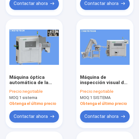
Contactar ahora
Contactar ahora
Máquina óptica
Máquina de
automática de la
inspección visual de
inspección para la
inteligencia artificial
Precio:
negotiable
Precio:
negotiable
detección del
en tiempo real
MOQ:
1 sistema
MOQ:
1 SISTEMA
defecto de superficie
del producto
Obtenga el último precio
Obtenga el último precio
Contactar ahora
Contactar ahora