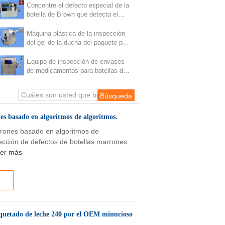
acepta
Concentre el defecto especial de la
botella de Brown que detecta el
equipo para la garantía de 1 año
Máquina plástica de la inspección
del gel de la ducha del paquete para
el cuerpo y la parte inferior del labio
de la botella
Equipo de inspección de envases
de medicamentos para botellas de
PE
es basado en algoritmos de algoritmos.
rrones basado en algoritmos de
tección de defectos de botellas marrones
er más
paquetado de leche 240 por el OEM minucioso