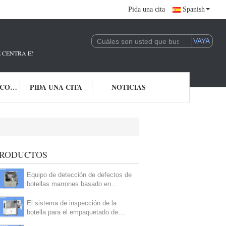
Pida una cita
Spanish
E CENTRA EN LA I + D Y LA APLICACIÓN DE LA TECNOLOGÍA DE IA.ESTAM
ÉNTRENOS EN CONTACTO CON
PIDA UNA CITA
NOTICIAS
RODUCTOS
Equipo de detección de defectos de
botellas marrones basado en
algoritmos de algoritmos.
El sistema de inspección de la
botella para el empaquetado de
leche 240 por el OEM minucioso