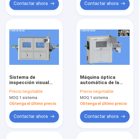
Contactar ahora
Contactar ahora
Sistema de
Máquina óptica
inspección visual
automática de la
automático de alta
inspección para la
Precio:
negotiable
Precio:
negotiable
velocidad para el
detección del
MOQ:
1 sistema
MOQ:
1 sistema
control de calidad de
defecto de superficie
la imagen
del producto
Obtenga el último precio
Obtenga el último precio
Contactar ahora
Contactar ahora