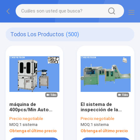
Todos Los Productos
(500)
máquina de
El sistema de
400pcs/Min Auto
inspección de la
Visualizer Quality
cápsula del dropper
Precio:
negotiable
Precio:
negotiable
Inspection para el
de ojo deserta el
MOQ:
1 sistema
MOQ:
1 sistema
anillo de goma de
detector para el
lacre
envase de plástico
Obtenga el último precio
Obtenga el último precio