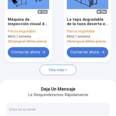
Viaje de la fábrica
Control de calidad
Máquina de
La tapa degradable
inspección visual de
de la taza deserta el
Éntrenos en contacto con
tapas CRC
equipo de la
Precio:
negotiable
Precio:
negotiable
Detectores en línea
inspección del
MOQ:
1 sistema
MOQ:
1 sistema
con sistema de
casquillo de la alta
Noticias
conteo
precisión del
Obtenga el último precio
Obtenga el último precio
detector
Pida una cita
Contactar ahora
Contactar ahora
Vea más
Máquina de inspección de botellas
Máquina de inspección de tapa
Deja Un Mensaje
Le Responderemos Rápidamente
Máquina de inspección de preformas
Máquina de inspección IML