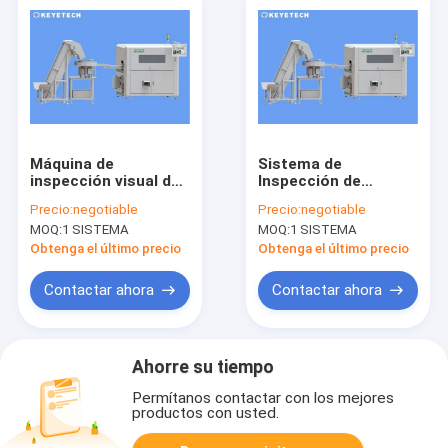
Máquina de
Sistema de
inspección visual de
Inspección de
inteligencia artificial
Defectos de
Precio:
negotiable
Precio:
negotiable
en tiempo real
Boquillas de Enchufe
MOQ:
1 SISTEMA
MOQ:
1 SISTEMA
Servicio Postventa
Remoto Gratuito
Obtenga el último precio
Obtenga el último precio
Proporcionado
Contactar ahora
Contactar ahora
Ahorre su tiempo
Permítanos contactar con los mejores
productos con usted.