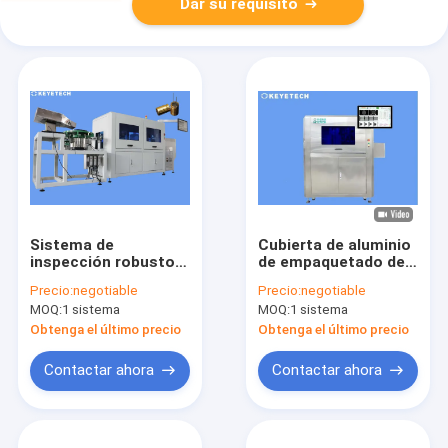
Dar su requisito
Sistema de
Cubierta de aluminio
inspección robusto
de empaquetado del
de Vision que
equipo de la
Precio:
negotiable
Precio:
negotiable
detecta defectos del
inspección de la tapa
MOQ:
1 sistema
MOQ:
1 sistema
condensador de la
del vino de la bebida
película
Obtenga el último precio
Obtenga el último precio
Contactar ahora
Contactar ahora