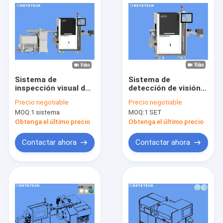
Sistema de
Sistema de
inspección visual de
detección de visión
los cierres del
de tapa de 0,1 mm de
Precio:
negotiable
Precio:
negotiable
casquillo del agua
alta precisión 5kw-
MOQ:
1 sistema
MOQ:
1 SET
con 6 cámaras de la
7kw de potencia
industria del CCD
Material SS 304
Obtenga el último precio
Obtenga el último precio
Contactar ahora
Contactar ahora
Hogar
Productos
Sobre nosotros