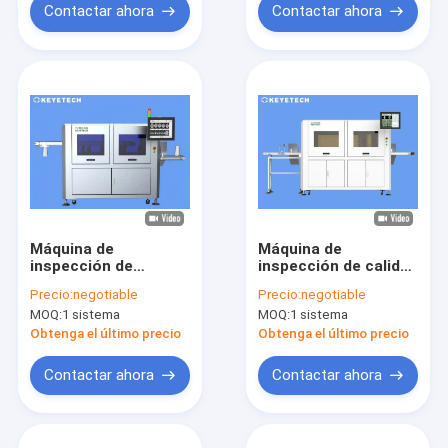
Contactar ahora
Contactar ahora
Máquina de
Máquina de
inspección de
inspección de calidad
defectos de visión
Sistema de
Precio:
negotiable
Precio:
negotiable
en la superficie de la
validación eficiente
MOQ:
1 sistema
MOQ:
1 sistema
taza de helado de
para los
plástico
contenedores IML de
Obtenga el último precio
Obtenga el último precio
productos de
consumo rápido
Contactar ahora
Contactar ahora