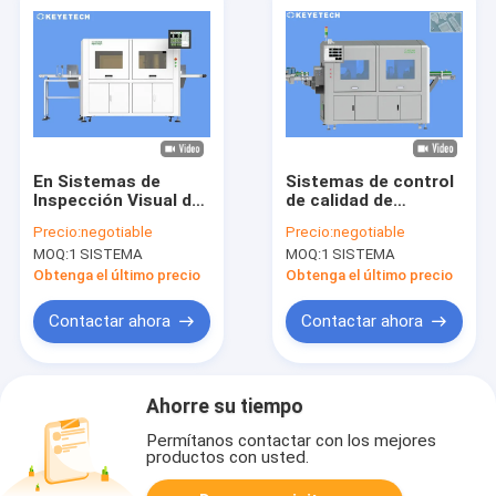
En Sistemas de
Sistemas de control
Inspección Visual de
de calidad de
Botellas de Alta
inspección visual y
Precio:
negotiable
Precio:
negotiable
Velocidad con
detección para
MOQ:
1 SISTEMA
MOQ:
1 SISTEMA
Etiquetado Moldeado
contenedores IML de
para Productos IML
yogur
Obtenga el último precio
Obtenga el último precio
Contactar ahora
Contactar ahora
Ahorre su tiempo
Permítanos contactar con los mejores
productos con usted.