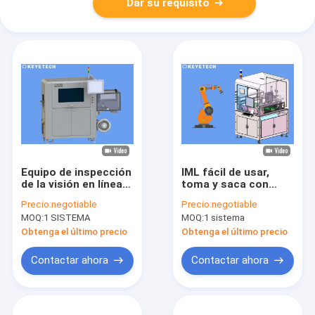
Dar su requisito
Equipo de inspección
IML fácil de usar,
de la visión en línea
toma y saca con
de la taza de
sistema de
Precio:
negotiable
Precio:
negotiable
embalaje IML
inspección de visión
MOQ:
1 SISTEMA
MOQ:
1 sistema
Inspector de
de IA
productos en el
Obtenga el último precio
Obtenga el último precio
molde
Contactar ahora
Contactar ahora