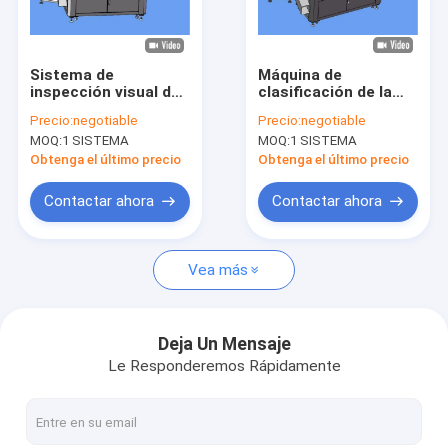
Viaje de la fábrica
Control de calidad
Sistema de
Máquina de
inspección visual de
clasificación de la
Éntrenos en contacto con
alta precisión
visión de la copa IML
Precio:
negotiable
Precio:
negotiable
Control e inspección
Sistema de
MOQ:
1 SISTEMA
MOQ:
1 SISTEMA
de la calidad de las
inspección visual
Noticias
tazas de papel
automatizado sin
Obtenga el último precio
Obtenga el último precio
defectos
Pida una cita
Contactar ahora
Contactar ahora
Vea más
Máquina de inspección de botellas
Máquina de inspección de tapa
Deja Un Mensaje
Le Responderemos Rápidamente
Máquina de inspección de preformas
Máquina de inspección IML