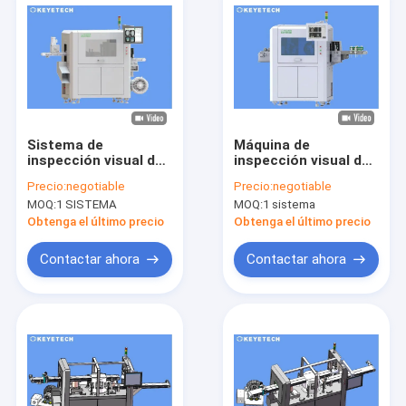
Sistema de
Máquina de
inspección visual de
inspección visual de
productos con
etiquetas de tazas
Precio:
negotiable
Precio:
negotiable
etiquetado en molde
de plástico para la
MOQ:
1 SISTEMA
MOQ:
1 sistema
y cámara única
industria de
alimentos y bebidas
Obtenga el último precio
Obtenga el último precio
Contactar ahora
Contactar ahora
Hogar
Productos
Sobre nosotros