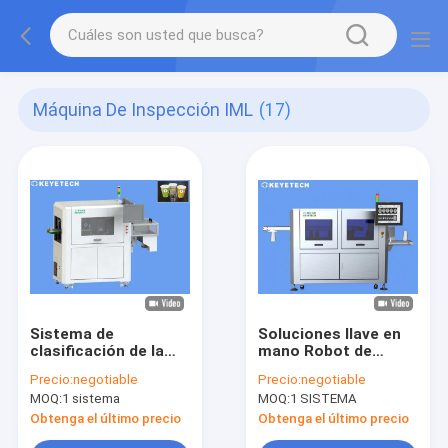
Máquina De Inspección IML
(17)
Sistema de
Soluciones llave en
clasificación de la
mano Robot de
copa de visión IML
entrada IML con
Precio:
negotiable
Precio:
negotiable
Control de calidad
sistema de
MOQ:
1 sistema
MOQ:
1 SISTEMA
Máquina de
inspección de visión
inspección visual
totalmente
Obtenga el último precio
Obtenga el último precio
automatizado