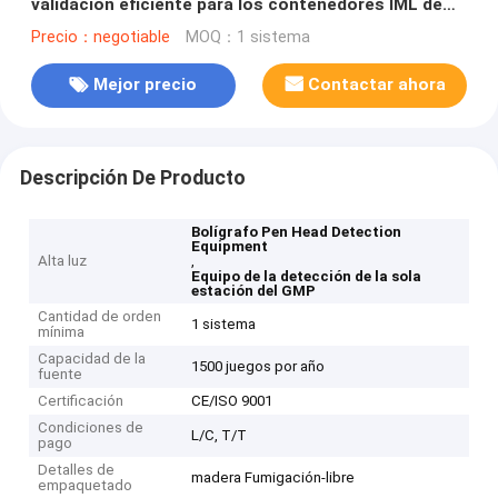
validación eficiente para los contenedores IML de
productos de consumo rápido
Precio：negotiable
MOQ：1 sistema
Mejor precio
Contactar ahora
Descripción De Producto
Bolígrafo Pen Head Detection
Equipment
Alta luz
,
Equipo de la detección de la sola
estación del GMP
Cantidad de orden
1 sistema
mínima
Capacidad de la
1500 juegos por año
fuente
Certificación
CE/ISO 9001
Condiciones de
L/C, T/T
pago
Detalles de
madera Fumigación-libre
empaquetado