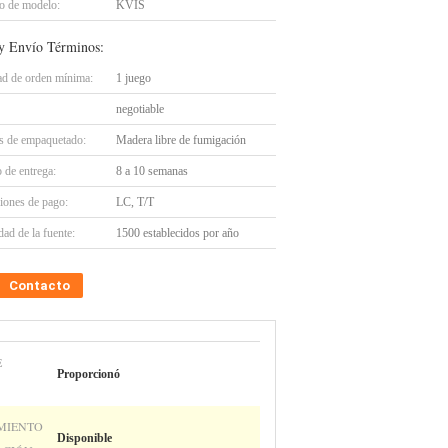
 de modelo:
KVIS
y Envío Términos:
ad de orden mínima:
1 juego
negotiable
es de empaquetado:
Madera libre de fumigación
 de entrega:
8 a 10 semanas
iones de pago:
LC, T/T
ad de la fuente:
1500 establecidos por año
Contacto
E
Proporcionó
MIENTO
Disponible