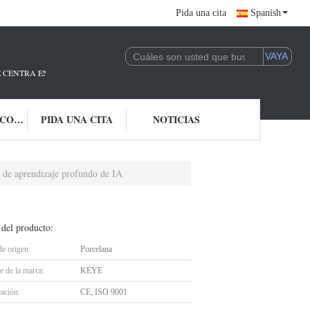
Pida una cita
Spanish
E CENTRA EN LA I + D Y LA APLICACIÓN DE LA TECNOLOGÍA DE IA.ESTAM
ÉNTRENOS EN CONTACTO CON
PIDA UNA CITA
NOTICIAS
al de aprendizaje profundo de IA
 del producto:
de origen:
Porcelana
 de la marca:
KEYE
cación:
CE, ISO 9001