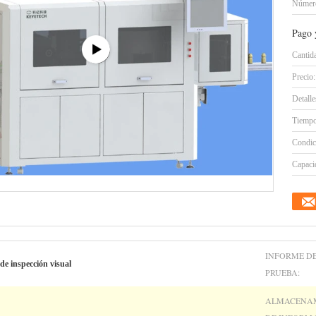
Número
Pago 
Cantid
Precio:
Detall
Tiempo
Condic
Capacid
INFORME D
de inspección visual
PRUEBA:
ALMACENA