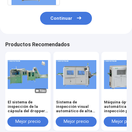
Continuar
Productos Recomendados
El sistema de
Sistema de
Máquina óptic
inspección de la
inspección visual
automática de
cápsula del dropper
automático de alta
inspección par
de ojo deserta el
velocidad para el
detección del
detector para el
control de calidad de
defecto de sup
Mejor precio
Mejor precio
Mejor pre
envase de plástico
la imagen
del producto