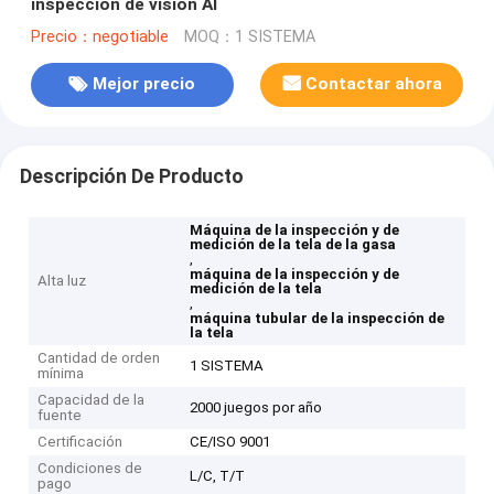
inspección de visión AI
Precio：negotiable
MOQ：1 SISTEMA
Mejor precio
Contactar ahora
Descripción De Producto
Máquina de la inspección y de
medición de la tela de la gasa
,
máquina de la inspección y de
Alta luz
medición de la tela
,
máquina tubular de la inspección de
la tela
Cantidad de orden
1 SISTEMA
mínima
Capacidad de la
2000 juegos por año
fuente
Certificación
CE/ISO 9001
Condiciones de
L/C, T/T
pago