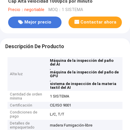
Cap Alta velocidad 1000pcs por minuto
Precio：negotiable
MOQ：1 SISTEMA
Mejor precio
Contactar ahora
Descripción De Producto
Máquina de la inspección del paño
del AI
,
máquina de la inspección del paño de
Alta luz
GPU
,
sistema de inspección de la materia
textil del AI
Cantidad de orden
1 SISTEMA
mínima
Certificación
CE/ISO 9001
Condiciones de
L/C, T/T
pago
Detalles de
madera Fumigación-libre
empaquetado