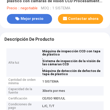
plástico con cámaras de visión CCD Procesamiento
de imágenes
Precio：negotiable
MOQ：1 SISTEMA
Mejor precio
Contactar ahora
Descripción De Producto
Máquina de inspección CCD con tapa
de plástico
,
Sistema de inspección de la visión de
Alta luz
las cámaras CCD
,
Máquina de detección de defectos de
tapa de plástico
Cantidad de orden
1 SISTEMA
mínima
Capacidad de la
30sets por mes
fuente
Certificación
CE/ISO 9001/UL
Condiciones de
L/C, T/T
pago