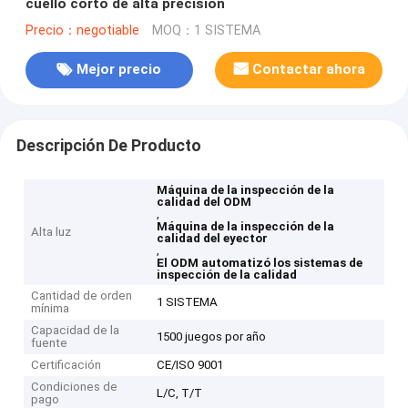
cuello corto de alta precisión
Precio：negotiable
MOQ：1 SISTEMA
Mejor precio
Contactar ahora
Descripción De Producto
Máquina de la inspección de la
calidad del ODM
,
Máquina de la inspección de la
Alta luz
calidad del eyector
,
El ODM automatizó los sistemas de
inspección de la calidad
Cantidad de orden
1 SISTEMA
mínima
Capacidad de la
1500 juegos por año
fuente
Certificación
CE/ISO 9001
Condiciones de
L/C, T/T
pago