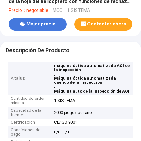
de la hoja del helicóptero con funciones de rechazo
en línea
Precio：negotiable
MOQ：1 SISTEMA
Mejor precio
Contactar ahora
Descripción De Producto
máquina óptica automatizada AOI de
la inspección
,
Alta luz
Máquina óptica automatizada
cuenco de la inspección
,
Máquina auto de la inspección de AOI
Cantidad de orden
1 SISTEMA
mínima
Capacidad de la
2000 juegos por año
fuente
Certificación
CE/ISO 9001
Condiciones de
L/C, T/T
pago