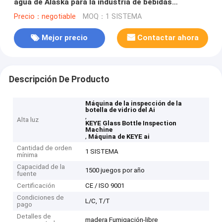
agua de Alaska para la industria de bebidas
alimenticias
Precio：negotiable
MOQ：1 SISTEMA
Mejor precio
Contactar ahora
Descripción De Producto
Máquina de la inspección de la
botella de vidrio del Ai
,
Alta luz
KEYE Glass Bottle Inspection
Machine
,
Máquina de KEYE ai
Cantidad de orden
1 SISTEMA
mínima
Capacidad de la
1500 juegos por año
fuente
Certificación
CE / ISO 9001
Condiciones de
L/C, T/T
pago
Detalles de
madera Fumigación-libre