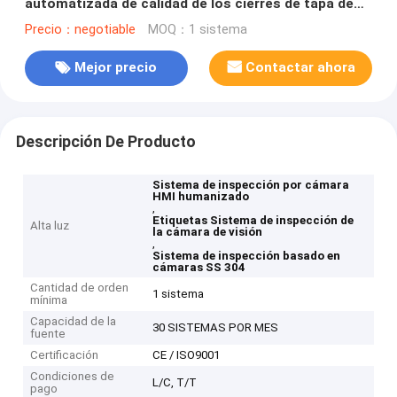
automatizada de calidad de los cierres de tapa de
plástico
Precio：negotiable
MOQ：1 sistema
Mejor precio
Contactar ahora
Descripción De Producto
Sistema de inspección por cámara
HMI humanizado
,
Etiquetas Sistema de inspección de
Alta luz
la cámara de visión
,
Sistema de inspección basado en
cámaras SS 304
Cantidad de orden
1 sistema
mínima
Capacidad de la
30 SISTEMAS POR MES
fuente
Certificación
CE / ISO9001
Condiciones de
L/C, T/T
pago