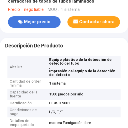
cerradores de tapas de tubos laminados
Precio：negotiable
MOQ：1 sistema
Mejor precio
Contactar ahora
Descripción De Producto
Equipo plástico de la detección del
defecto del tubo
Alta luz
,
Impresión del equipo de la detección
del defecto
Cantidad de orden
1 sistema
mínima
Capacidad de la
1500 juegos por año
fuente
Certificación
CE/ISO 9001
Condiciones de
L/C, T/T
pago
Detalles de
madera Fumigación-libre
empaquetado