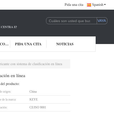
Pida una cita
Spanish
E CENTRA EN LA I + D Y LA APLICACIÓN DE LA TECNOLOGÍA DE IA.ESTAM
ÉNTRENOS EN CONTACTO CON
PIDA UNA CITA
NOTICIAS
ricante con sistema de clasificación en línea
ación en línea
 del producto:
de origen:
China
 de la marca:
KEYE
cación:
CE/ISO 9001