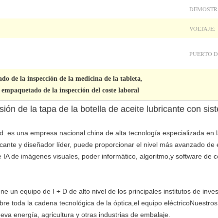
DEMOSTR
VOLTAJE:
PUERTO D
o de la inspección de la medicina de la tableta
,
 empaquetado de la inspección del coste laboral
ón de la tapa de la botella de aceite lubricante con sis
d. es una empresa nacional china de alta tecnología especializada en la
icante y diseñador líder, puede proporcionar el nivel más avanzado de e
 IA de imágenes visuales, poder informático, algoritmo,y software de c
e un equipo de I + D de alto nivel de los principales institutos de inve
re toda la cadena tecnológica de la óptica,el equipo eléctricoNuestro
nueva energía, agricultura y otras industrias de embalaje.