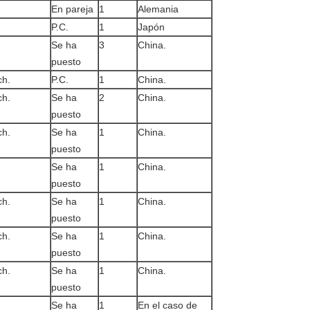
En pareja
1
Alemania
P.C.
1
Japón
Se ha
3
China.
puesto
ch.
P.C.
1
China.
ch.
Se ha
2
China.
puesto
ch.
Se ha
1
China.
puesto
Se ha
1
China.
puesto
ch.
Se ha
1
China.
puesto
ch.
Se ha
1
China.
puesto
ch.
Se ha
1
China.
puesto
Se ha
1
En el caso de