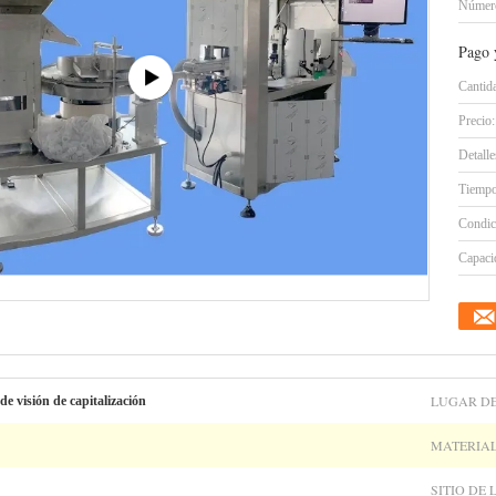
Número
Pago 
Cantid
Precio:
Detall
Tiempo
Condic
Capacid
LUGAR DE
de visión de capitalización
MATERIAL
SITIO DE 