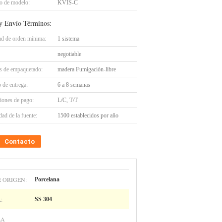
 de modelo:
KVIS-C
y Envío Términos:
ad de orden mínima:
1 sistema
negotiable
es de empaquetado:
madera Fumigación-libre
 de entrega:
6 a 8 semanas
iones de pago:
L/C, T/T
ad de la fuente:
1500 establecidos por año
Contacto
 ORIGEN:
Porcelana
:
SS 304
LA