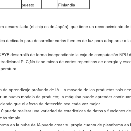
puesto
Finlandia
 desarrollada (el chip es de Japón), que tiene un reconocimiento de
o dedicado para desarrollar varias fuentes de luz para adaptarse a los
KEYE desarrolló de forma independiente la caja de computación NPU d
 tradicional PLC;No tiene miedo de cortes repentinos de energía y esc
mperatura.
itmo de aprendizaje profundo de IA. La mayoría de los productos solo n
ar un nuevo modelo de producto;La máquina puede aprender continua
iendo que el efecto de detección sea cada vez mejor.
.0 puede realizar una variedad de estadísticas de datos y funciones d
 más simple.
orma en la nube de IA puede crear su propia cuenta de plataforma en l