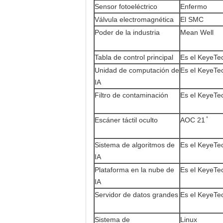
Sensor fotoeléctrico
Enfermo
Válvula electromagnética
El SMC
Poder de la industria
Mean Well
Tabla de control principal
Es el KeyeTe
Unidad de computación de
Es el KeyeTe
IA
Filtro de contaminación
Es el KeyeTe
Escáner táctil oculto
AOC 21 ̊
Sistema de algoritmos de
Es el KeyeTe
IA
Plataforma en la nube de
Es el KeyeTe
IA
Servidor de datos grandes
Es el KeyeTe
Sistema de
Linux