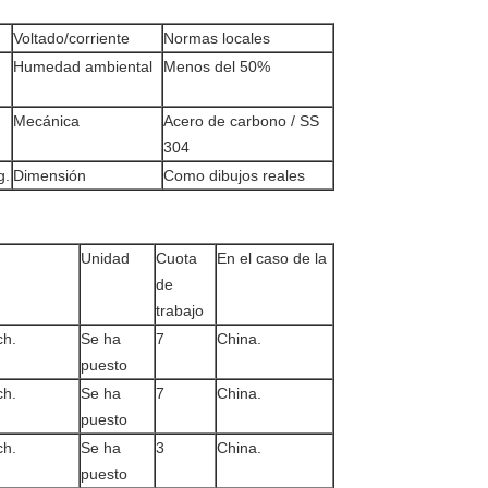
Voltado/corriente
Normas locales
Humedad ambiental
Menos del 50%
Mecánica
Acero de carbono / SS
304
g.
Dimensión
Como dibujos reales
Unidad
Cuota
En el caso de la
de
trabajo
ch.
Se ha
7
China.
puesto
ch.
Se ha
7
China.
puesto
ch.
Se ha
3
China.
puesto