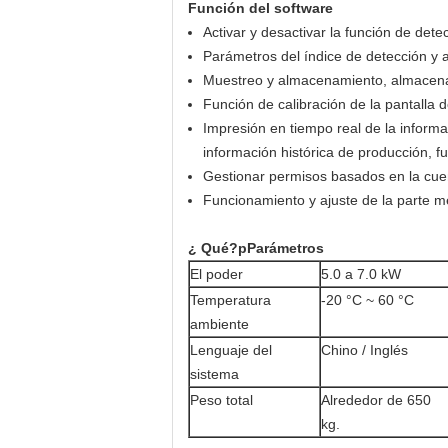
Función del software
Activar y desactivar la función de dete
Parámetros del índice de detección y a
Muestreo y almacenamiento, almacenam
Función de calibración de la pantalla 
Impresión en tiempo real de la informac
información histórica de producción, 
Gestionar permisos basados en la cuen
Funcionamiento y ajuste de la parte me
¿ Qué?
p
Parámetros
El poder
5.0 a 7.0 kW
Temperatura
-20 °C ~ 60 °C
ambiente
Lenguaje del
Chino / Inglés
sistema
Peso total
Alrededor de 650
kg.