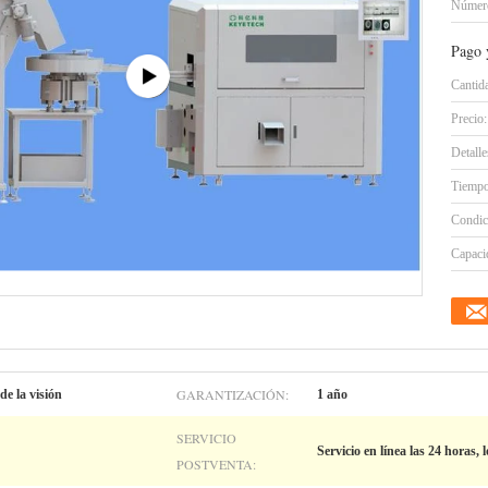
Número
Pago 
Cantid
Precio:
Detall
Tiempo
Condic
Capacid
GARANTIZACIÓN:
de la visión
1 año
SERVICIO
Servicio en línea las 24 horas, 
POSTVENTA: