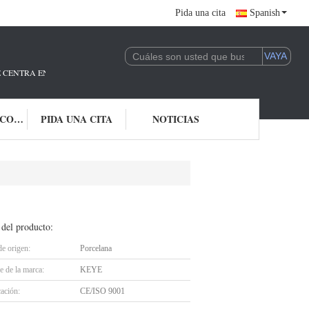
Pida una cita
Spanish
E CENTRA EN LA I + D Y LA APLICACIÓN DE LA TECNOLOGÍA DE IA.ESTAM
ÉNTRENOS EN CONTACTO CON
PIDA UNA CITA
NOTICIAS
 del producto:
de origen:
Porcelana
 de la marca:
KEYE
cación:
CE/ISO 9001