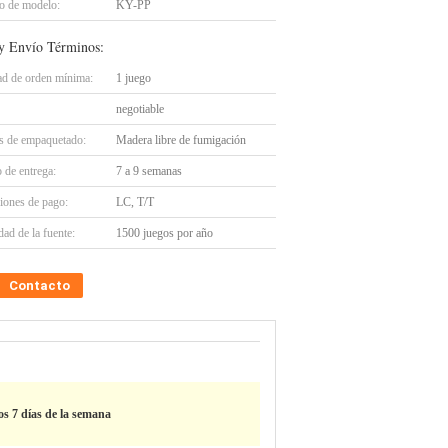
 de modelo:
KY-PP
y Envío Términos:
ad de orden mínima:
1 juego
negotiable
es de empaquetado:
Madera libre de fumigación
 de entrega:
7 a 9 semanas
iones de pago:
LC, T/T
ad de la fuente:
1500 juegos por año
Contacto
los 7 días de la semana