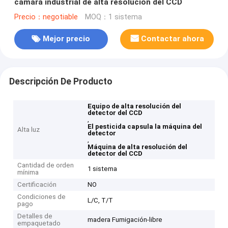
cámara industrial de alta resolución del CCD
Precio：negotiable
MOQ：1 sistema
Mejor precio
Contactar ahora
Descripción De Producto
Equipo de alta resolución del
detector del CCD
,
El pesticida capsula la máquina del
Alta luz
detector
,
Máquina de alta resolución del
detector del CCD
Cantidad de orden
1 sistema
mínima
Certificación
NO
Condiciones de
L/C, T/T
pago
Detalles de
madera Fumigación-libre
empaquetado