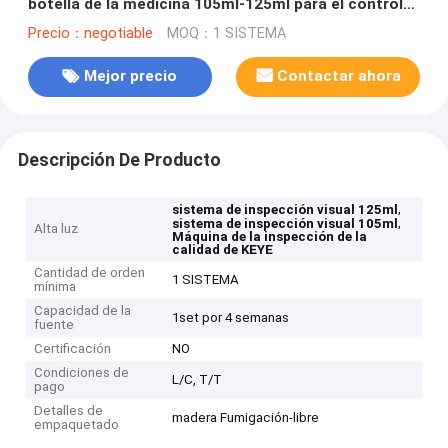
botella de la medicina 105ml-125ml para el control
de calidad
Precio：negotiable
MOQ：1 SISTEMA
Mejor precio
Contactar ahora
Descripción De Producto
,
sistema de inspección visual 125ml
,
sistema de inspección visual 105ml
Alta luz
Máquina de la inspección de la
calidad de KEYE
Cantidad de orden
1 SISTEMA
mínima
Capacidad de la
1set por 4 semanas
fuente
Certificación
NO
Condiciones de
L/C, T/T
pago
Detalles de
madera Fumigación-libre
empaquetado