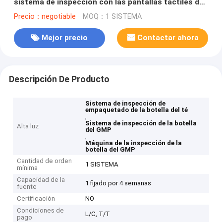
sistema de inspección con las pantallas táctiles de
HD
Precio：negotiable
MOQ：1 SISTEMA
Mejor precio
Contactar ahora
Descripción De Producto
Sistema de inspección de
empaquetado de la botella del té
,
Sistema de inspección de la botella
Alta luz
del GMP
,
Máquina de la inspección de la
botella del GMP
Cantidad de orden
1 SISTEMA
mínima
Capacidad de la
1 fijado por 4 semanas
fuente
Certificación
NO
Condiciones de
L/C, T/T
pago