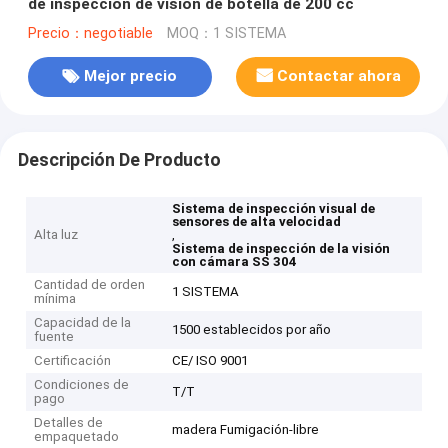
de inspección de visión de botella de 200 cc
Precio：negotiable
MOQ：1 SISTEMA
Mejor precio
Contactar ahora
Descripción De Producto
Sistema de inspección visual de
sensores de alta velocidad
Alta luz
,
Sistema de inspección de la visión
con cámara SS 304
Cantidad de orden
1 SISTEMA
mínima
Capacidad de la
1500 establecidos por año
fuente
Certificación
CE/ ISO 9001
Condiciones de
T/T
pago
Detalles de
madera Fumigación-libre
empaquetado