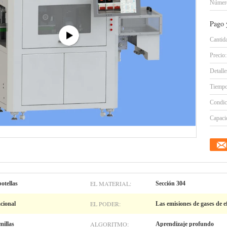
Número
Pago 
Cantid
Precio:
Detall
Tiempo
Condic
Capacid
EL MATERIAL:
otellas
Sección 304
EL PODER:
cional
Las emisiones de gases de e
ALGORITMO:
millas
Aprendizaje profundo