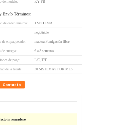
 de modelo:
KY-PB
y Envío Términos:
ad de orden mínima:
1 SISTEMA
negotiable
es de empaquetado:
madera Fumigación-libre
 de entrega:
6 a 8 semanas
iones de pago:
L/C, T/T
ad de la fuente:
30 SISTEMAS POR MES
Contacto
fecto invernadero