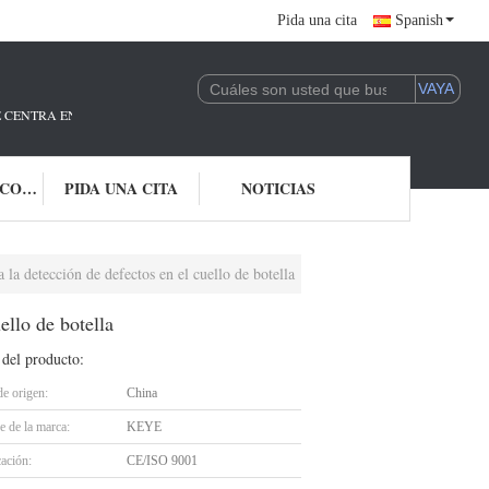
Pida una cita
Spanish
E CENTRA EN LA I + D Y LA APLICACIÓN DE LA TECNOLOGÍA DE IA.ESTAM
ÉNTRENOS EN CONTACTO CON
PIDA UNA CITA
NOTICIAS
la detección de defectos en el cuello de botella
ello de botella
 del producto:
de origen:
China
 de la marca:
KEYE
cación:
CE/ISO 9001